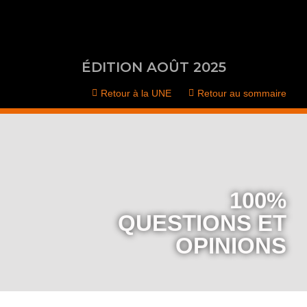
Aller
au
contenu
ÉDITION AOÛT 2025
Retour à la UNE
Retour au sommaire
100%
QUESTIONS ET
OPINIONS