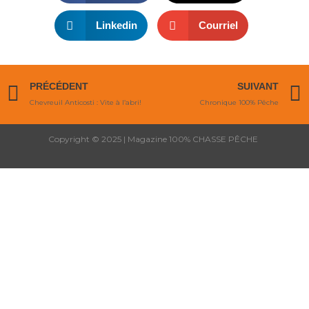
Linkedin
Courriel
Précédent
PRÉCÉDENT
SUIVANT
Chevreuil Anticosti : Vite à l’abri!
Chronique 100% Pêche
Copyright © 2025 | Magazine 100% CHASSE PÊCHE