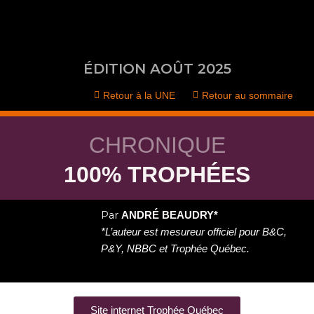
Aller
au
contenu
ÉDITION AOÛT 2025
Retour à la UNE
Retour au sommaire
CHRONIQUE
100% TROPHÉES
Par
ANDRÉ BEAUDRY*
*L’auteur est mesureur officiel pour B&C,
P&Y, NBBC et Trophée Québec.
Site internet Trophée Québec